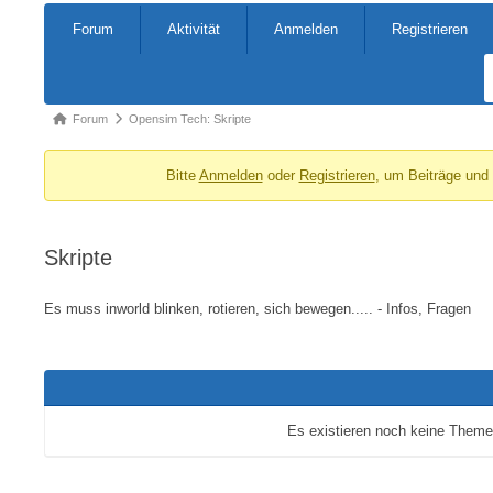
Forum-
Forum
Aktivität
Anmelden
Registrieren
Navigation
Forum-
Forum
Opensim Tech: Skripte
Breadcrumbs
Bitte
Anmelden
oder
Registrieren
, um Beiträge und
-
Du
bist
Skripte
hier:
Es muss inworld blinken, rotieren, sich bewegen..... - Infos, Fragen
Es existieren noch keine Theme