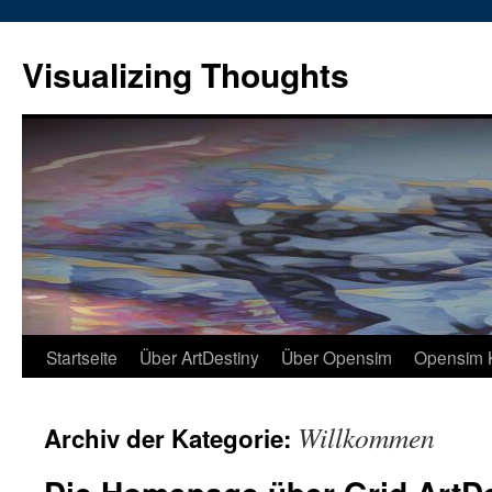
Zum
Inhalt
Zum
springen
Inhalt
Visualizing Thoughts
springen
Startseite
Über ArtDestiny
Über Opensim
Opensim 
Willkommen
Archiv der Kategorie: