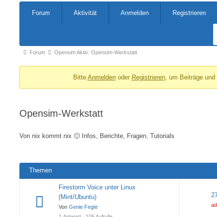
Forum-
Forum
Aktivität
Anmelden
Registrieren
Navigation
Forum-
Forum
Opensim Aktiv: Opensim-Werkstatt
Breadcrumbs
Bitte
Anmelden
oder
Registrieren
, um Beiträge und
-
Du
bist
Opensim-Werkstatt
hier:
Von nix kommt nix 🙂 Infos, Berichte, Fragen, Tutorials
Themen
Firestorm Voice unter Linux
2
(Mint/Ubuntu)
ad
Von
Genie Fegte
1 Antwort · 105 Aufrufe