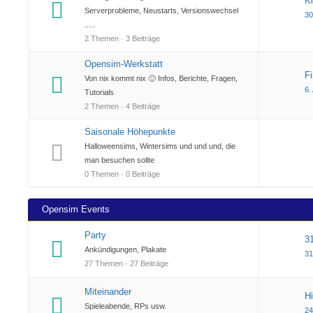
K
Serverprobleme, Neustarts, Versionswechsel
30
.....
2 Themen · 3 Beiträge
Opensim-Werkstatt
Fi
Von nix kommt nix 🙂 Infos, Berichte, Fragen,
6.
Tutorials
2 Themen · 4 Beiträge
Saisonale Höhepunkte
Halloweensims, Wintersims und und und, die
man besuchen sollte
0 Themen · 0 Beiträge
Opensim Events
Party
31
Ankündigungen, Plakate
31
27 Themen · 27 Beiträge
Miteinander
H
Spieleabende, RPs usw.
24