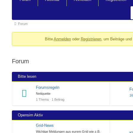
Navigation
Forum-
Forum
Breadcrumbs
Bitte
Anmelden
oder
Registrieren
, um Beiträge und
-
Du
bist
Forum
hier:
Bitte lesen
Forumsregeln
F
Netiquette
16
1 Thema · 1 Beitrag
Opensim Aktiv
Grid-News
Wichtige Meldungen aus eurem Grid wie z.B.