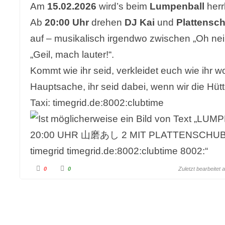
Am
15.02.2026
wird’s beim
Lumpenball
herr
Ab
20:00 Uhr
drehen
DJ Kai
und
Plattensc
auf – musikalisch irgendwo zwischen „Oh nein
„Geil, mach lauter!“.
Kommt wie ihr seid, verkleidet euch wie ihr wol
Hauptsache, ihr seid dabei, wenn wir die Hü
Taxi: timegrid.de:8002:clubtime
A
A
0
0
Zuletzt bearbeitet
n
n
k
k
l
l
i
i
c
c
k
k
e
e
n
n
f
f
ü
ü