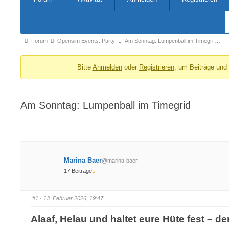
Navigation
Forum-
Forum
Opensim Events: Party
Am Sonntag: Lumpenball im Timegri …
Breadcrumbs
Bitte
Anmelden
oder
Registrieren
, um Beiträge und
-
Du
bist
Am Sonntag: Lumpenball im Timegrid
hier:
Marina Baer
@marina-baer
17 Beiträge
#1
· 13. Februar 2026, 19:47
Alaaf, Helau und haltet eure Hüte fest – der