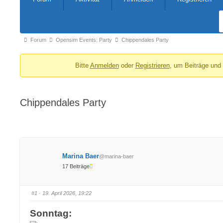
Navigation
Forum-
Forum
Opensim Events: Party
Chippendales Party
Breadcrumbs
Bitte
Anmelden
oder
Registrieren
, um Beiträge und
-
Du
bist
Chippendales Party
hier:
Marina Baer
@marina-baer
17 Beiträge
#1
· 19. April 2026, 19:22
Sonntag: