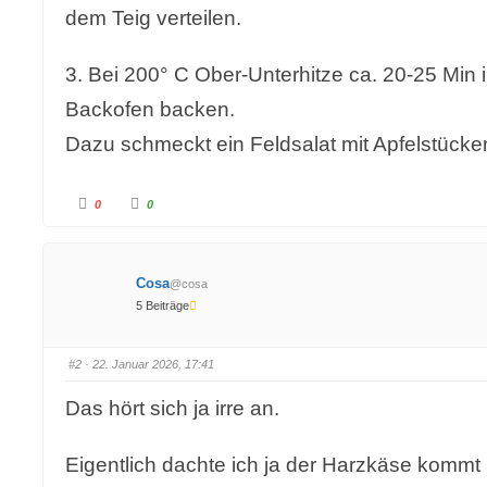
dem Teig verteilen.
3. Bei 200° C Ober-Unterhitze ca. 20-25 Min 
Backofen backen.
Dazu schmeckt ein Feldsalat mit Apfelstück
A
A
0
0
n
n
k
k
l
l
i
i
c
c
k
k
Cosa
@cosa
e
e
n
n
5 Beiträge
f
f
ü
ü
r
r
D
D
a
a
#2
· 22. Januar 2026, 17:41
u
u
m
m
e
e
Das hört sich ja irre an.
n
n
n
n
a
a
c
c
h
h
Eigentlich dachte ich ja der Harzkäse kommt
u
o
n
b