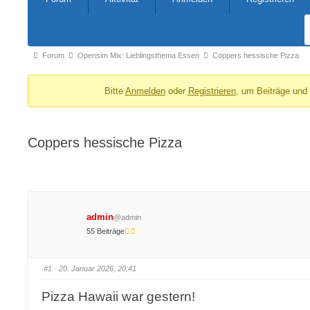
Navigation
Forum-
Forum
Opensim Mix: Lieblingsthema Essen
Coppers hessische Pizza
Breadcrumbs
Bitte
Anmelden
oder
Registrieren
, um Beiträge und
-
Du
bist
Coppers hessische Pizza
hier:
admin
@admin
55 Beiträge
#1
· 20. Januar 2026, 20:41
Pizza Hawaii war gestern!