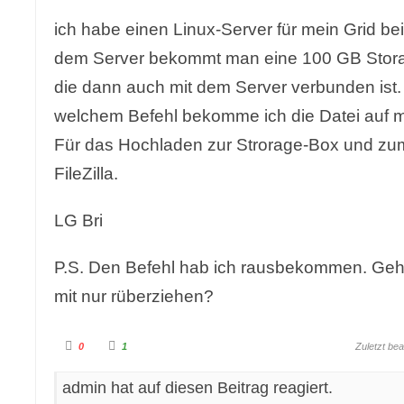
ich habe einen Linux-Server für mein Grid be
dem Server bekommt man eine 100 GB Stora
die dann auch mit dem Server verbunden ist.
welchem Befehl bekomme ich die Datei auf m
Für das Hochladen zur Strorage-Box und zum
FileZilla.
LG Bri
P.S. Den Befehl hab ich rausbekommen. Geht 
mit nur rüberziehen?
A
A
0
1
Zuletzt be
n
n
k
k
l
l
i
i
admin hat auf diesen Beitrag reagiert.
c
c
k
k