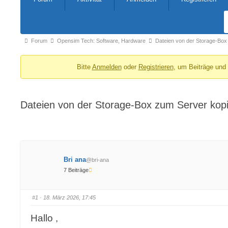
Navigation
Forum-
Forum
Opensim Tech: Software, Hardware
Dateien von der Storage-Bo
Breadcrumbs
Bitte
Anmelden
oder
Registrieren
, um Beiträge und
-
Du
bist
Dateien von der Storage-Box zum Server kop
hier:
Bri ana
@bri-ana
7 Beiträge
#1
· 18. März 2026, 17:45
Hallo ,