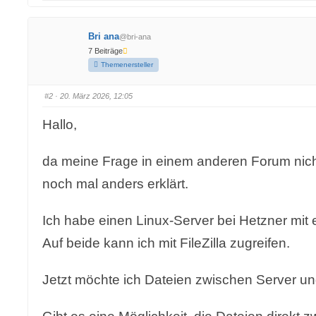
e
e
n
n
f
f
ü
ü
Bri ana
@bri-ana
r
r
D
D
7 Beiträge
a
a
u
u
Themenersteller
m
m
e
e
n
n
n
n
#2
· 20. März 2026, 12:05
a
a
c
c
h
h
Hallo,
u
o
n
b
t
e
e
n
n
.
da meine Frage in einem anderen Forum nich
.
noch mal anders erklärt.
Ich habe einen Linux-Server bei Hetzner mit 
Auf beide kann ich mit FileZilla zugreifen.
Jetzt möchte ich Dateien zwischen Server un
Gibt es eine Möglichkeit, die Dateien direkt 