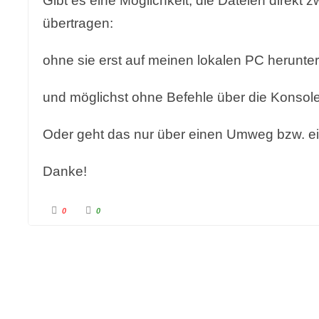
übertragen:
ohne sie erst auf meinen lokalen PC herunte
und möglichst ohne Befehle über die Konsol
Oder geht das nur über einen Umweg bzw. ei
Danke!
A
A
0
0
n
n
k
k
l
l
i
i
c
c
k
k
e
e
n
n
f
f
ü
ü
r
r
D
D
a
a
u
u