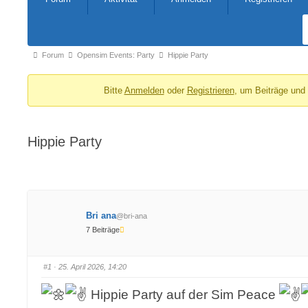
Navigation
Forum-
Forum
Opensim Events: Party
Hippie Party
Breadcrumbs
Bitte
Anmelden
oder
Registrieren
, um Beiträge und
-
Du
bist
Hippie Party
hier:
Bri ana
@bri-ana
7 Beiträge
#1
· 25. April 2026, 14:20
Hippie Party auf der Sim Peace