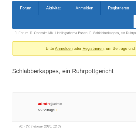
Forum-
Forum
Aktivität
Anmelden
Registrieren
Navigation
Forum-
Forum
Opensim Mix: Lieblingsthema Essen
Schlabberkappes, ein Ruhrpo
Breadcrumbs
Bitte
Anmelden
oder
Registrieren
, um Beiträge und
-
Du
bist
Schlabberkappes, ein Ruhrpottgericht
hier:
admin
@admin
55 Beiträge
#1
· 27. Februar 2026, 12:39