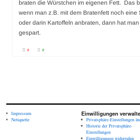
braten die Würstchen im eigenen Fett. Das bi
wenn man z.B. mit dem Bratenfett noch eine
oder darin Kartoffeln anbraten, dann hat man
gespart.
A
A
0
0
n
n
k
k
l
l
i
i
c
c
k
k
e
e
n
n
f
f
ü
ü
r
r
D
D
a
a
u
u
m
m
e
e
n
n
n
n
Einwilligungen verwalt
Impressum
a
a
c
c
Netiquette
Privatsphäre-Einstellungen än
h
h
u
o
Historie der Privatsphäre-
n
b
Einstellungen
t
e
e
n
Einwilligungen widerrufen
n
.