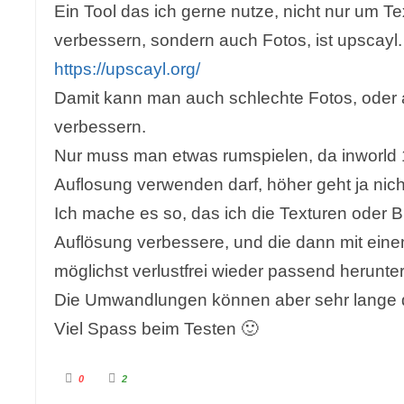
Ein Tool das ich gerne nutze, nicht nur um T
verbessern, sondern auch Fotos, ist upscayl.
https://upscayl.org/
Damit kann man auch schlechte Fotos, oder 
verbessern.
Nur muss man etwas rumspielen, da inworld
Auflosung verwenden darf, höher geht ja nich
Ich mache es so, das ich die Texturen oder B
Auflösung verbessere, und die dann mit ein
möglichst verlustfrei wieder passend herunter
Die Umwandlungen können aber sehr lange 
Viel Spass beim Testen 🙂
A
A
0
2
n
n
k
k