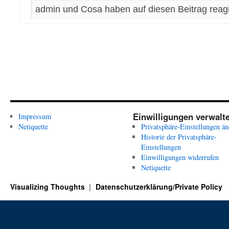
l
l
i
i
admin und Cosa haben auf diesen Beitrag reagi
c
c
k
k
e
e
n
n
f
f
ü
ü
r
r
D
D
a
a
u
u
m
m
e
e
n
n
n
n
a
a
c
c
h
h
u
o
n
b
Einwilligungen verwalt
Impressum
t
e
Netiquette
e
n
Privatsphäre-Einstellungen än
n
.
Historie der Privatsphäre-
.
Einstellungen
Einwilligungen widerrufen
Netiquette
Visualizing Thoughts
Datenschutzerklärung/Private Policy