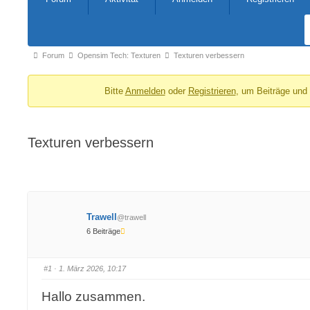
Navigation
Forum-
Forum
Opensim Tech: Texturen
Texturen verbessern
Breadcrumbs
Bitte
Anmelden
oder
Registrieren
, um Beiträge und
-
Du
bist
Texturen verbessern
hier:
Trawell
@trawell
6 Beiträge
#1
· 1. März 2026, 10:17
Hallo zusammen.