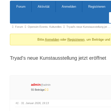
Forum-
Forum
Aktivität
Anmelden
Registrieren
Navigation
Forum-
Forum
Opensim Events: Kulturelles
Tryad's neue Kunstausstellung jet …
Breadcrumbs
Bitte
Anmelden
oder
Registrieren
, um Beiträge und
-
Du
bist
Tryad's neue Kunstausstellung jetzt eröffnet
hier:
admin
@admin
55 Beiträge
#1
· 31. Januar 2026, 19:13